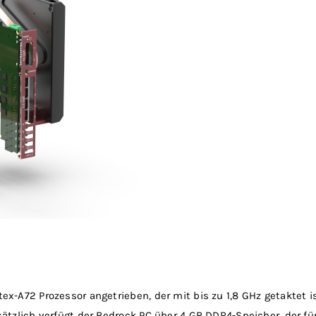
-A72 Prozessor angetrieben, der mit bis zu 1,8 GHz getaktet ist
tzlich verfügt der Bedrock PC über 4 GB DDR4-Speicher, der für